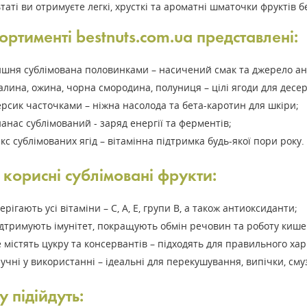
таті ви отримуєте легкі, хрусткі та ароматні шматочки фруктів б
ортименті bestnuts.com.ua представлені:
шня сублімована половинками – насичений смак та джерело ан
лина, ожина, чорна смородина, полуниця – цілі ягоди для десерт
рсик часточками – ніжна насолода та бета-каротин для шкіри;
анас сублімований - заряд енергії та ферментів;
кс сублімованих ягід – вітамінна підтримка будь-якої пори року.
 корисні сублімовані фрукти:
ерігають усі вітаміни – С, А, Е, групи В, а також антиоксиданти;
дтримують імунітет, покращують обмін речовин та роботу кише
 містять цукру та консервантів – підходять для правильного хар
учні у використанні – ідеальні для перекушування, випічки, смуз
 підійдуть: