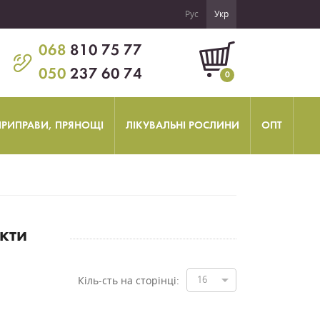
Рус
Укр
068
810 75 77
050
237 60 74
0
 ПРИПРАВИ, ПРЯНОЩІ
ЛІКУВАЛЬНІ РОСЛИНИ
ОПТ
кти
16
Кіль-сть на сторінці: