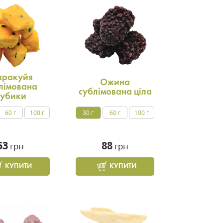
ракуйя
Ожина
лімована
сублімована ціла
убики
60 г
100 г
30 г
60 г
100 г
53
88
грн
грн
КУПИТИ
КУПИТИ