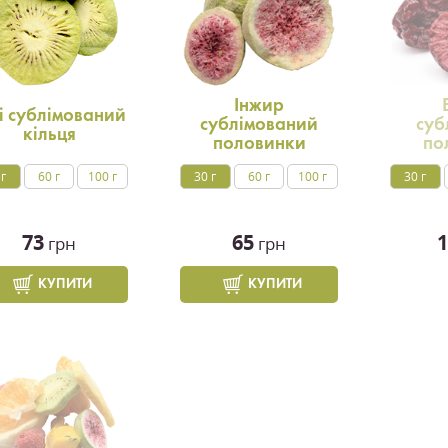
Інжир
і сублімований
сублімований
суб
кільця
половинки
по
 г
60 г
100 г
30 г
60 г
100 г
30 г
73
65
1
грн
грн
КУПИТИ
КУПИТИ