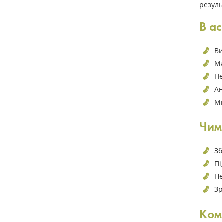
резуль
В ас
Ви
Ма
Пе
Ан
Мі
Чим
Зб
Пі
Не
Зр
Кому