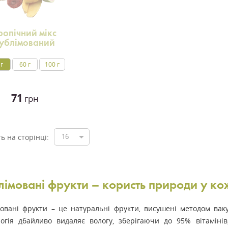
ропічний мікс
ублімований
 г
60 г
100 г
71
грн
16
ть на сторінці:
лімовані фрукти – користь природи у к
мовані фрукти – це натуральні фрукти, висушені методом вак
логія дбайливо видаляє вологу, зберігаючи до 95% вітамінів,