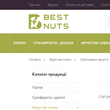
Про нас
Відгуки
Оплата та доставка
Статті
ГОРІХИ
СУХОФРУКТИ, ЦУКАТИ
ФРУКТОВІ СНЕК
Головна
Фруктові снеки
Сублімовані фрукти
Каталог продукції
Горіхи
Сортув
Сухофрукти, цукати
Фруктові снеки