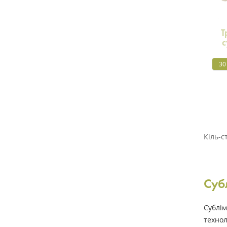
Т
с
30
Кіль-с
Суб
Сублі
техно