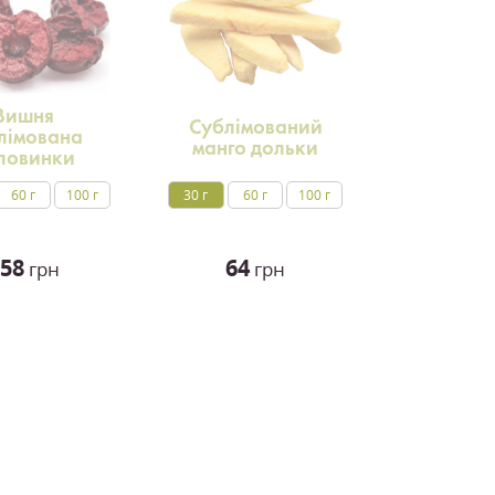
Вишня
Сублімований
лімована
манго дольки
ловинки
60 г
100 г
30 г
60 г
100 г
58
64
грн
грн