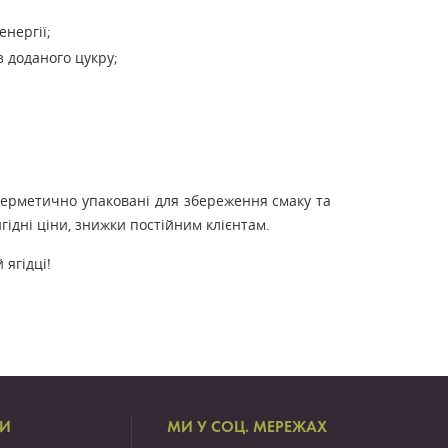
енергії;
з доданого цукру;
герметично упаковані для збереження смаку та
гідні ціни, знижки постійним клієнтам.
 ягідці!
ТИ
МИ У СОЦ. МЕРЕЖАХ