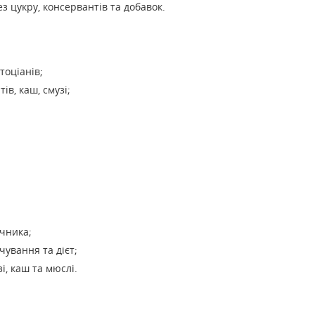
ез цукру, консервантів та добавок.
тоціанів;
ів, каш, смузі;
чника;
чування та дієт;
і, каш та мюслі.