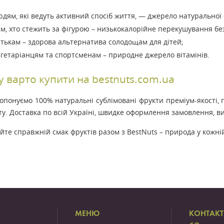
дям, які ведуть активний спосіб життя, — джерело натуральної 
м, хто стежить за фігурою – низькокалорійне перекушування бе
тькам – здорова альтернатива солодощам для дітей;
гетаріанцям та спортсменам – природне джерело вітамінів.
 варто купити на bestnuts.com.ua
понуємо 100% натуральні сублімовані фрукти преміум-якості, 
у. Доставка по всій Україні, швидке оформлення замовлення, ви
йте справжній смак фруктів разом з BestNuts – природа у кожній
МЕНЮ
КОНТАК