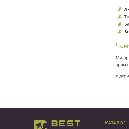
Лю
Ти
Ба
Ве
Чому
Ми про
аромат
Відкри
КАТАЛОГ