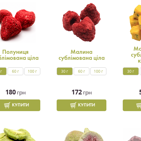
Ма
Полуниця
Малина
суб
блімована ціла
сублімована ціла
к
 г
60 г
100 г
30 г
60 г
100 г
30 г
180
172
грн
грн
КУПИТИ
КУПИТИ