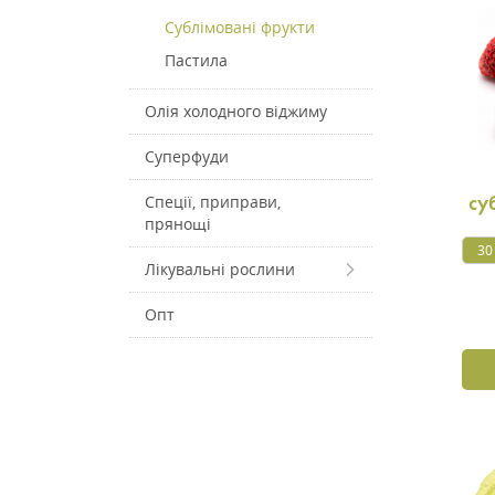
Сублімовані фрукти
Пастила
Олія холодного віджиму
Суперфуди
Спеції, приправи,
су
прянощі
30
Лікувальні рослини
Опт