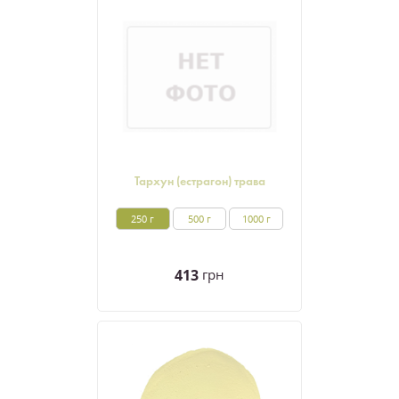
Тархун (естрагон) трава
250 г
500 г
1000 г
413
грн