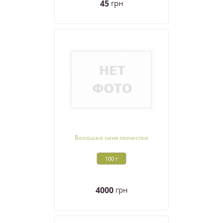
45
грн
Волошка синя пелюстки
100 г
4000
грн