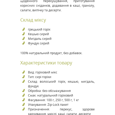
щоденного перекушування, приготування
корисних сніданків, додавання в каші, гранолу,
салати, випічку та десерти.
Склад міксу
грецький горіх
Кешью сирий
Мигдаль сирий
Фундук сирий
100% натуральний продукт, без добавок.
Характеристики товару
Вид: горіховий мікс
Тип: сирі горіхи
Склад: волоський горіх, кешью, мигдаль,
фундук
Обробка: без обсмажування
Смак: натуральний горіховий
Фасування: 100 г, 250 г, 500 г, 1 кг
Упакування: Zip-Lock пакет
Призначення: перекус, здорове
харчування, мюслі, каші, салати, десерти