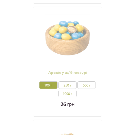
Арахіс у ж/б глазурі
100 г
250 г
500 г
1000 г
26
грн