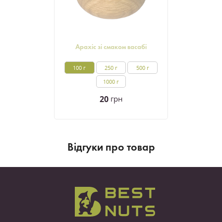
Арахіс зі смаком васабі
100 г
250 г
500 г
1000 г
20
грн
Вiдгуки про товар