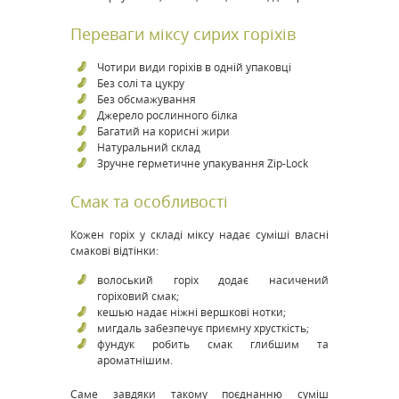
Переваги міксу сирих горіхів
Чотири види горіхів в одній упаковці
Без солі та цукру
Без обсмажування
Джерело рослинного білка
Багатий на корисні жири
Натуральний склад
Зручне герметичне упакування Zip-Lock
Смак та особливості
Кожен горіх у складі міксу надає суміші власні
смакові відтінки:
волоський горіх додає насичений
горіховий смак;
кешью надає ніжні вершкові нотки;
мигдаль забезпечує приємну хрусткість;
фундук робить смак глибшим та
ароматнішим.
Саме завдяки такому поєднанню суміш