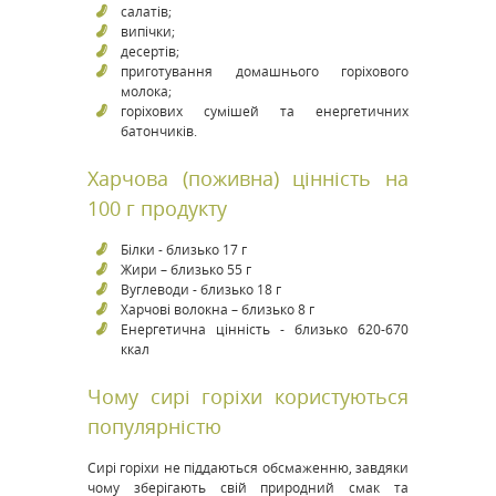
салатів;
випічки;
десертів;
приготування домашнього горіхового
молока;
горіхових сумішей та енергетичних
батончиків.
Харчова (поживна) цінність на
100 г продукту
Білки - близько 17 г
Жири – близько 55 г
Вуглеводи - близько 18 г
Харчові волокна – близько 8 г
Енергетична цінність - близько 620-670
ккал
Чому сирі горіхи користуються
популярністю
Сирі горіхи не піддаються обсмаженню, завдяки
чому зберігають свій природний смак та