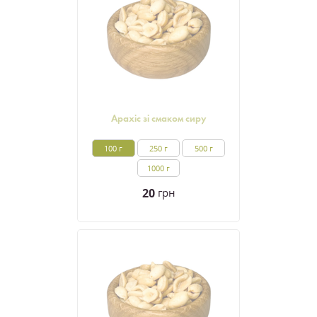
Арахіс зі смаком сиру
100 г
250 г
500 г
1000 г
20
грн