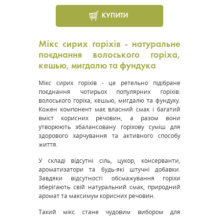
КУПИТИ
Мікс сирих горіхів - натуральне
поєднання волоського горіха,
кешью, мигдалю та фундука
Мікс сирих горіхів - це ретельно підібране
поєднання чотирьох популярних горіхів:
волоського горіха, кешью, мигдалю та фундуку.
Кожен компонент має власний смак і багатий
вміст корисних речовин, а разом вони
утворюють збалансовану горіхову суміш для
здорового харчування та активного способу
життя.
У складі відсутні сіль, цукор, консерванти,
ароматизатори та будь-які штучні добавки.
Завдяки відсутності обсмажування горіхи
зберігають свій натуральний смак, природний
аромат та максимум корисних речовин.
Такий мікс стане чудовим вибором для