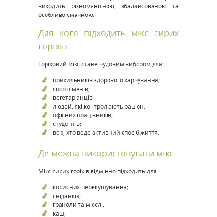
виходить різноманітною, збалансованою та
особливо смачною.
Для кого підходить мікс сирих
горіхів
Горіховий мікс стане чудовим вибором для:
прихильників здорового харчування;
спортсменів;
вегетаріанців;
людей, які контролюють раціон;
офісних працівників;
студентів;
всіх, хто веде активний спосіб життя.
Де можна використовувати мікс
Мікс сирих горіхів відмінно підходить для:
корисних перекушування;
сніданків;
граноли та мюслі;
каш;