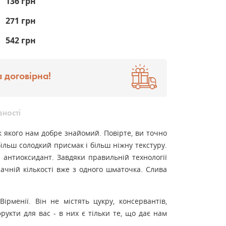
136 грн
271 грн
542 грн
 договірна!
вності
к якого нам добре знайомий. Повірте, ви точно
 більш солодкий присмак і більш ніжну текстуру.
й антиоксидант. Завдяки правильній технології
начній кількості вже з одного шматочка. Слива
рменії. Він не містять цукру, консервантів,
укти для вас - в них є тільки те, що дає нам