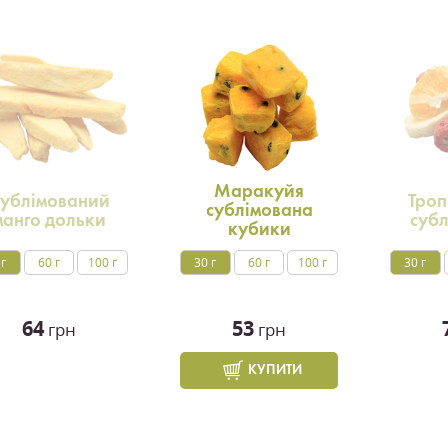
Маракуйя
ублімований
Троп
сублімована
манго дольки
суб
кубики
 г
60 г
100 г
30 г
60 г
100 г
30 г
64
53
грн
грн
КУПИТИ