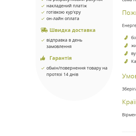
накладений платіж
Пожи
готівкою кур'єру
он-лайн оплата
Енерге
Швидка доставка
бі
відправка в день
жи
замовлення
ву
Гарантія
Ка
обмін/повернення товару на
протязі 14 днів
Умов
Зберіг
Краї
Вірмен