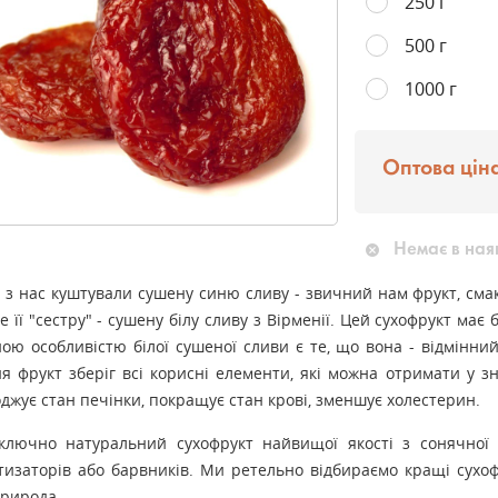
250 г
500 г
1000 г
Оптова ціна
Немає в ная
 з нас куштували сушену синю сливу - звичний нам фрукт, сма
е її "сестру" - сушену білу сливу з Вірменії. Цей сухофрукт має
ою особливістю білої сушеної сливи є те, що вона - відмінни
я фрукт зберіг всі корисні елементи, які можна отримати у з
джує стан печінки, покращує стан крові, зменшує холестерин.
ключно натуральний сухофрукт найвищої якості з сонячної Ві
изаторів або барвників. Ми ретельно відбираємо кращі сухофр
природа.