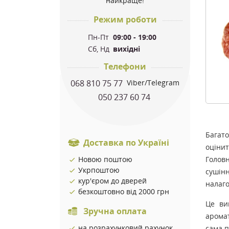
найкраще!
Режим роботи
Пн-Пт
09:00 - 19:00
Сб, Нд
вихідні
Телефони
068 810 75 77
Viber/Telegram
050 237 60 74
Багато
Доставка по Україні
оцінит
Новою поштою
Головн
Укрпоштою
сушінн
кур'єром до дверей
налаго
безкоштовно від 2000 грн
Це ви
Зручна оплата
аромат
на розрахунковий рахунок
сама 