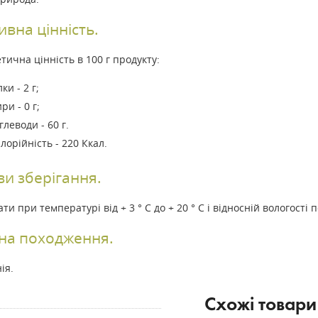
вна цінність.
тична цінність в 100 г продукту:
лки - 2 г;
ри - 0 г;
глеводи - 60 г.
лорійність - 220 Ккал.
и зберігання.
ати при температурі від + 3 ° С до + 20 ° С і відносній вологості 
на походження.
ія.
Схожі товари