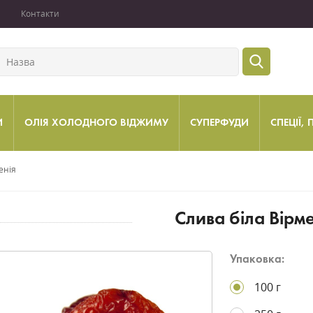
Контакти
И
ОЛІЯ ХОЛОДНОГО ВІДЖИМУ
СУПЕРФУДИ
СПЕЦІЇ,
енія
Слива біла Вірме
Упаковка:
100 г