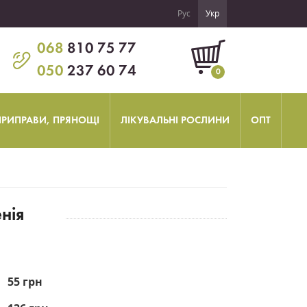
Рус
Укр
068
810 75 77
050
237 60 74
0
 ПРИПРАВИ, ПРЯНОЩІ
ЛІКУВАЛЬНІ РОСЛИНИ
ОПТ
нія
55 грн