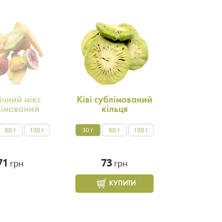
ічний мікс
Ківі сублімований
лімований
кільця
60 г
100 г
30 г
60 г
100 г
71
73
грн
грн
КУПИТИ