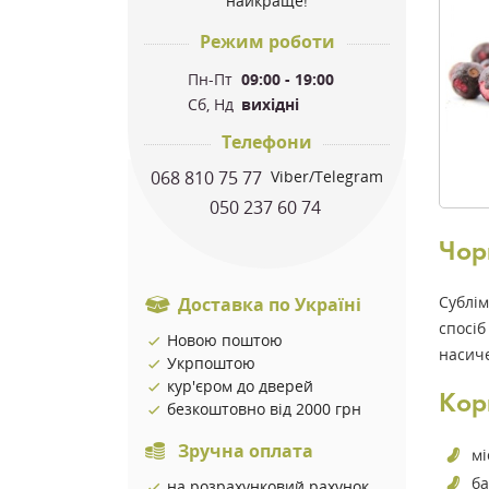
найкраще!
Режим роботи
Пн-Пт
09:00 - 19:00
Сб, Нд
вихідні
Телефони
068 810 75 77
Viber/Telegram
050 237 60 74
Чорн
Сублім
Доставка по Україні
спосіб
Новою поштою
насиче
Укрпоштою
кур'єром до дверей
Кор
безкоштовно від 2000 грн
Зручна оплата
мі
ба
на розрахунковий рахунок