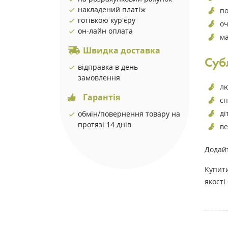
накладений платіж
по
готівкою кур'єру
оч
он-лайн оплата
ма
Швидка доставка
Суб
відправка в день
замовлення
лю
Гарантія
сп
ді
обмін/повернення товару на
протязі 14 днів
ве
Додайт
Купит
якості