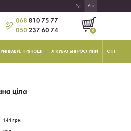
Рус
Укр
068
810 75 77
050
237 60 74
0
 ПРИПРАВИ, ПРЯНОЩІ
ЛІКУВАЛЬНІ РОСЛИНИ
ОПТ
на ціла
144 грн