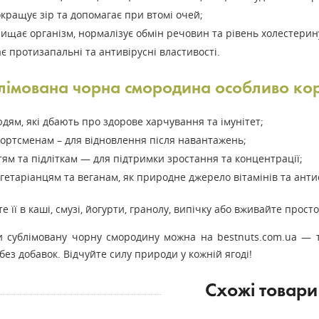
кращує зір та допомагає при втомі очей;
ищає організм, нормалізує обмін речовин та рівень холестерин
є протизапальні та антивірусні властивості.
лімована чорна смородина особливо ко
дям, які дбають про здорове харчування та імунітет;
ортсменам – для відновлення після навантажень;
тям та підліткам — для підтримки зростання та концентрації;
гетаріанцям та веганам, як природне джерело вітамінів та анти
е її в каші, смузі, йогурти, гранолу, випічку або вживайте прост
и сублімовану чорну смородину можна на bestnuts.com.ua — 
 без добавок. Відчуйте силу природи у кожній ягоді!
Схожі товари