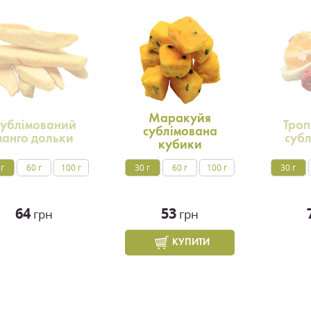
Маракуйя
ублімований
Троп
сублімована
манго дольки
суб
кубики
 г
60 г
100 г
30 г
60 г
100 г
30 г
64
53
грн
грн
КУПИТИ