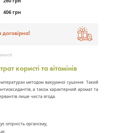
260 грн
406 грн
 договірна!
вності
ат користі та вітамінів
емпературах методом вакуумної сушіння. Такий
 антиоксидантів, а також характерний аромат та
ервантів лише чиста ягода.
щує опірність організму;
це;