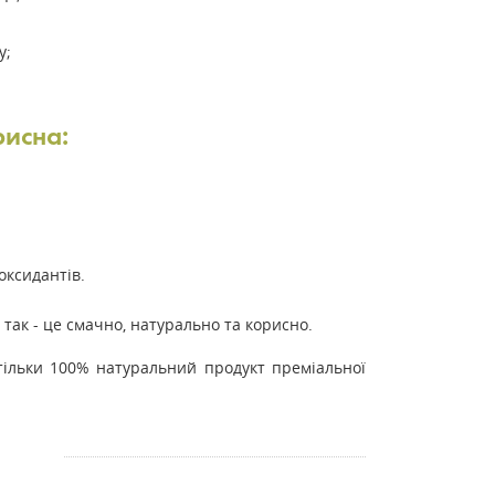
у;
рисна:
оксидантів.
о так - це смачно, натурально та корисно.
тільки 100% натуральний продукт преміальної