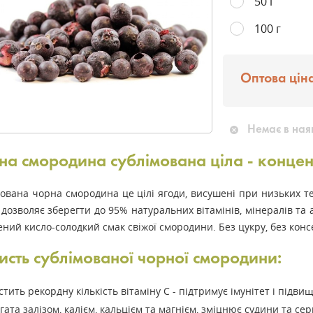
50 г
100 г
Оптова ціна
Немає в ная
а смородина сублімована ціла - концентр
ована чорна смородина це цілі ягоди, висушені при низьких т
 дозволяє зберегти до 95% натуральних вітамінів, мінералів та
ний кисло-солодкий смак свіжої смородини. Без цукру, без конс
исть сублімованої чорної смородини:
стить рекордну кількість вітаміну C - підтримує імунітет і підви
гата залізом, калієм, кальцієм та магнієм, зміцнює судини та сер