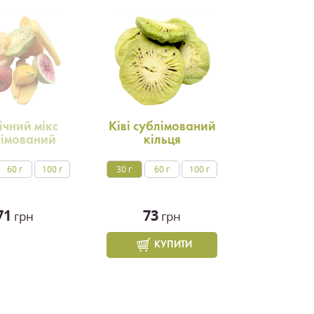
ічний мікс
Ківі сублімований
лімований
кільця
60 г
100 г
30 г
60 г
100 г
71
73
грн
грн
КУПИТИ