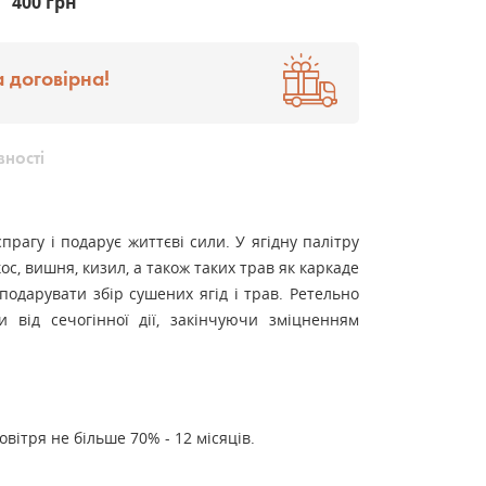
400 грн
 договірна!
вності
прагу і подарує життєві сили. У ягідну палітру
ос, вишня, кизил, а також таких трав як каркаде
подарувати збір сушених ягід і трав. Ретельно
 від сечогінної дії, закінчуючи зміцненням
повітря не більше 70% - 12 місяців.