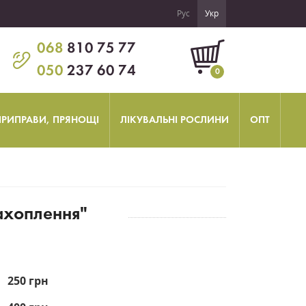
Рус
Укр
068
810 75 77
050
237 60 74
0
 ПРИПРАВИ, ПРЯНОЩІ
ЛІКУВАЛЬНІ РОСЛИНИ
ОПТ
захоплення"
250 грн