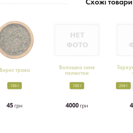
Схожі товари
Волошка синя
Тархун
Верес трава
пелюстки
100 г
100 г
250 г
45
4000
4
грн
грн