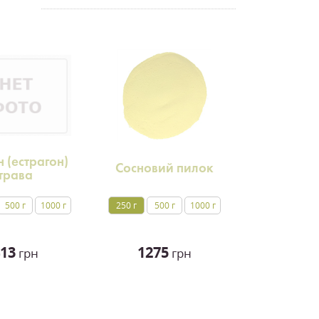
 (естрагон)
Сосновий пилок
трава
500 г
1000 г
250 г
500 г
1000 г
13
1275
грн
грн