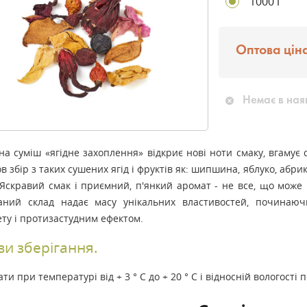
1000 г
Оптова ціна
Немає в ная
на суміш «ягідне захоплення» відкриє нові ноти смаку, вгамує с
в збір з таких сушених ягід і фруктів як: шипшина, яблуко, абрик
. Яскравий смак і приємний, п'янкий аромат - не все, що може 
раний склад надає масу унікальних властивостей, починаючи
ету і протизастудним ефектом.
и зберігання.
ати при температурі від + 3 ° С до + 20 ° С і відносній вологості 