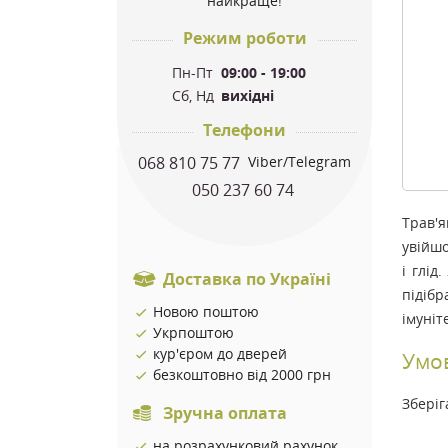
найкраще!
Режим роботи
Пн-Пт
09:00 - 19:00
Сб, Нд
вихідні
Телефони
068 810 75 77
Viber/Telegram
050 237 60 74
Трав'я
увійшо
і глід
Доставка по Україні
підіб
Новою поштою
імуніт
Укрпоштою
кур'єром до дверей
Умов
безкоштовно від 2000 грн
Зберіг
Зручна оплата
на розрахунковий рахунок