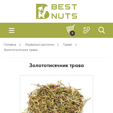
0
Головна
Лікувальні рослини
Трави
Золототисячник трава
Золототисячник трава