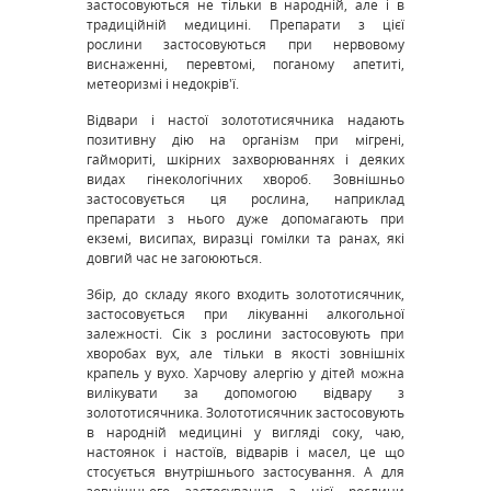
застосовуються не тільки в народній, але і в
традиційній медицині. Препарати з цієї
рослини застосовуються при нервовому
виснаженні, перевтомі, поганому апетиті,
метеоризмі і недокрів'ї.
Відвари і настої золототисячника надають
позитивну дію на організм при мігрені,
гаймориті, шкірних захворюваннях і деяких
видах гінекологічних хвороб. Зовнішньо
застосовується ця рослина, наприклад
препарати з нього дуже допомагають при
екземі, висипах, виразці гомілки та ранах, які
довгий час не загоюються.
Збір, до складу якого входить золототисячник,
застосовується при лікуванні алкогольної
залежності. Сік з рослини застосовують при
хворобах вух, але тільки в якості зовнішніх
крапель у вухо. Харчову алергію у дітей можна
вилікувати за допомогою відвару з
золототисячника. Золототисячник застосовують
в народній медицині у вигляді соку, чаю,
настоянок і настоїв, відварів і масел, це що
стосується внутрішнього застосування. А для