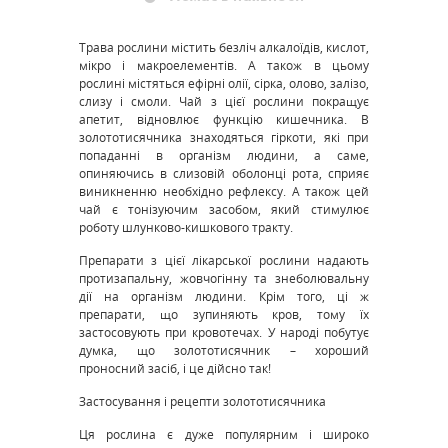
Трава рослини містить безліч алкалоїдів, кислот,
мікро і макроелементів. А також в цьому
рослині містяться ефірні олії, сірка, олово, залізо,
слизу і смоли. Чай з цієї рослини покращує
апетит, відновлює функцію кишечника. В
золототисячника знаходяться гіркоти, які при
попаданні в організм людини, а саме,
опиняючись в слизовій оболонці рота, сприяє
виникненню необхідно рефлексу. А також цей
чай є тонізуючим засобом, який стимулює
роботу шлунково-кишкового тракту.
Препарати з цієї лікарської рослини надають
протизапальну, жовчогінну та знеболювальну
дії на організм людини. Крім того, ці ж
препарати, що зупиняють кров, тому їх
застосовують при кровотечах. У народі побутує
думка, що золототисячник – хороший
проносний засіб, і це дійсно так!
Застосування і рецепти золототисячника
Ця рослина є дуже популярним і широко