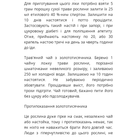
Для приготування цього ліки потрібно взяти 5
грам порошку сухої трави рослини залити їх 25
мл етилового 40 %-ним спиртом. Залишити на
10 днів настоятися і потто процідити.
Застосовують такий настій і при запорі, і при
цукровому діабеті і для поліпшення апетиту.
Отже, приймають настоянку по 20, або 30
крапель настою тричі на день за чверть години
до їди.
Трав'яний чай з золототисячника. Беремо 1
чайну ложку трави рослини, порізаної
шматочками невеликого розміру, і заливаємо
250 мл холодної води. Залишаємо на 10 годин
настоятися. Не забуваємо періодично
збовтувати. Процідивши вміст, його потрібно
трохи підігріти. Чай готовий, бажано пити його
без цукру або підсолоджувачів.
Протипоказання золототисячника
Це рослина дуже гірке на смак, незалежно чай
або настойка, тому і протипоказань немає, так
як ніхто не наважиться брати його довгий час.
Люди з гіперчутливістю до цього рослині, не