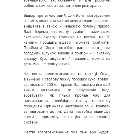
зовнішнього застосування з цієї рослини
роблять компреси і розчини для розтирань.
Відвар протиглистовий. Для його приготування
візьміть половина чайної ложки трави рослини і
змішайте з такою ж кількістю полину гіркого.
Далі беремо отриману суміш і заливаємо
склянкою окропу. Ставимо на вогонь на 20
хвилин. Процідіть відвар і можете приймати.
Приймати його потрібно рано вранці, на
голодний шлунок. Разовий прийом – 1 склянку
відвару. Курс лікування-1 тиждень, можна на
день більше полікуватися.
Настоянка золототисячника на горілці. Отже,
візьмемо 1 столову ложку порошку сухої трави і
заливаємо її 200 мл горілки. Залишаємо все на 2
тижні настоятися, не забуваючи іноді
збовтувати. Як тільки пройде час для
настоювання, необхідно готову настоянку
процідити. Приймати настоянку по 20 крапель
за півгодини до їжі. Дана настойка підвищує
апетит, нормалізує секрецію залоз травної
системи.
Настій золототисячника при печії або нудоті.