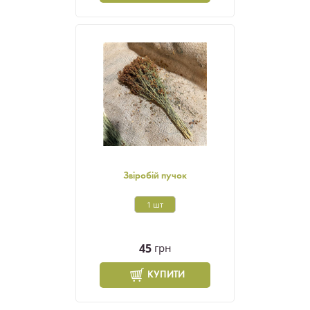
Звіробій пучок
1 шт
45
грн
КУПИТИ