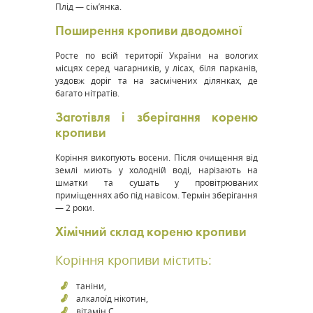
Плід — сім’янка.
Поширення кропиви дводомної
Росте по всій території України на вологих
місцях серед чагарників, у лісах, біля парканів,
уздовж доріг та на засмічених ділянках, де
багато нітратів​.
Заготівля і зберігання кореню
кропиви
Коріння викопують восени. Після очищення від
землі миють у холодній воді, нарізають на
шматки та сушать у провітрюваних
приміщеннях або під навісом. Термін зберігання
— 2 роки​.
Хімічний склад кореню кропиви
Коріння кропиви містить:
таніни,
алкалоїд нікотин,
вітамін С​.