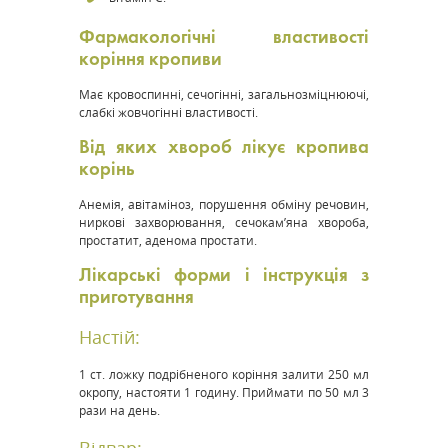
Фармакологічні властивості
коріння кропиви
Має кровоспинні, сечогінні, загальнозміцнюючі,
слабкі жовчогінні властивості.
Від яких хвороб лікує кропива
корінь
Анемія, авітаміноз, порушення обміну речовин,
ниркові захворювання, сечокам’яна хвороба,
простатит, аденома простати​.
Лікарські форми і інструкція з
приготування
Настій:
1 ст. ложку подрібненого коріння залити 250 мл
окропу, настояти 1 годину. Приймати по 50 мл 3
рази на день.