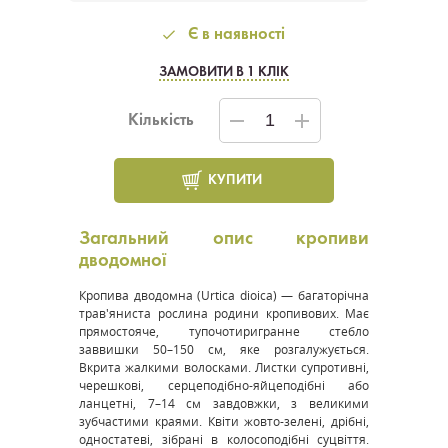
Є в наявності
ЗАМОВИТИ В 1 КЛІК
Кількість
КУПИТИ
Загальний опис кропиви
дводомної
Кропива дводомна (
Urtica dioica
) — багаторічна
трав'яниста рослина родини кропивових. Має
прямостояче, тупочотиригранне стебло
заввишки 50–150 см, яке розгалужується.
Вкрита жалкими волосками. Листки супротивні,
черешкові, серцеподібно-яйцеподібні або
ланцетні, 7–14 см завдовжки, з великими
зубчастими краями. Квіти жовто-зелені, дрібні,
одностатеві, зібрані в колосоподібні суцвіття.