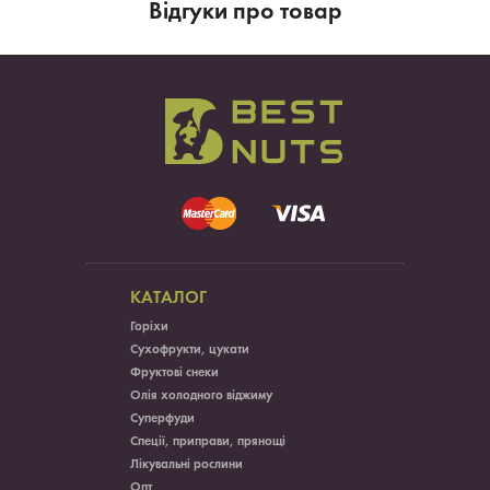
Вiдгуки про товар
КАТАЛОГ
Горіхи
Сухофрукти, цукати
Фруктові снеки
Олія холодного віджиму
Суперфуди
Спеції, приправи, прянощі
Лікувальні рослини
Опт