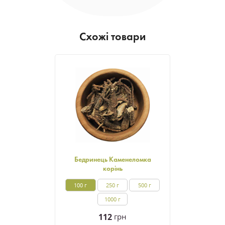
Схожі товари
Бедринець Каменеломка
корінь
100 г
250 г
500 г
1000 г
112
грн