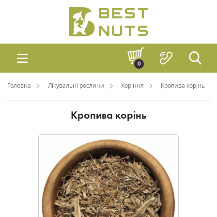
0
Головна
Лікувальні рослини
Коріння
Кропива корінь
Кропива корінь