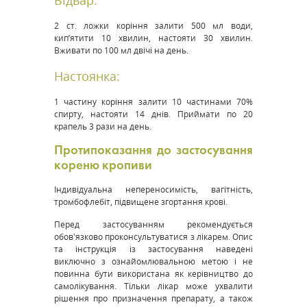
Відвар:
2 ст. ложки коріння залити 500 мл води,
кип’ятити 10 хвилин, настояти 30 хвилин.
Вживати по 100 мл двічі на день.
Настоянка:
1 частину коріння залити 10 частинами 70%
спирту, настояти 14 днів. Приймати по 20
крапель 3 рази на день​.
Протипоказання до застосування
кореню кропиви
Індивідуальна непереносимість, вагітність,
тромбофлебіт, підвищене згортання крові​.
Перед застосуванням рекомендується
обов'язково проконсультуватися з лікарем. Опис
та інструкція із застосування наведені
виключно з ознайомлювальною метою і не
повинна бути використана як керівництво до
самолікування. Тільки лікар може ухвалити
рішення про призначення препарату, а також