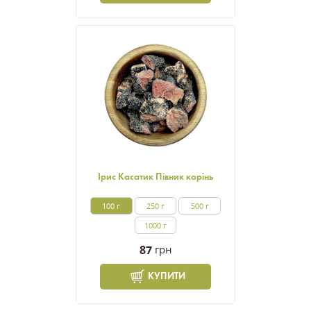
Ірис Касатик Півник корінь
100 г
250 г
500 г
1000 г
87
грн
КУПИТИ