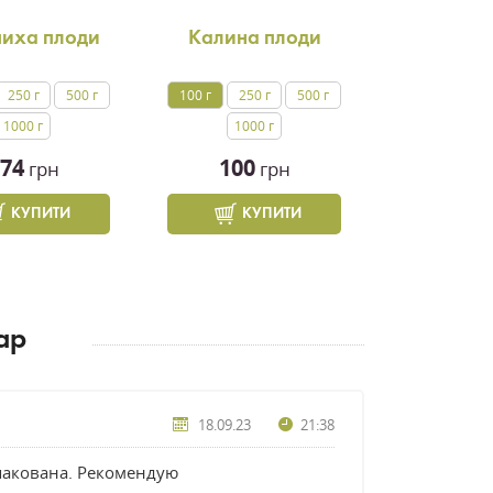
пиха плоди
Калина плоди
250 г
500 г
100 г
250 г
500 г
1000 г
1000 г
74
100
грн
грн
КУПИТИ
КУПИТИ
ар
18.09.23
21:38
упакована. Рекомендую