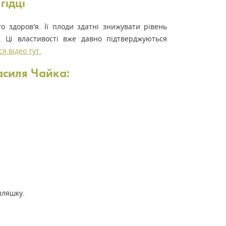
гідці
 здоров'я. Її плоди здатні знижувати рівень
. Ці властивості вже давно підтверджуються
я відео тут.
асиля Чайка:
пляшку.