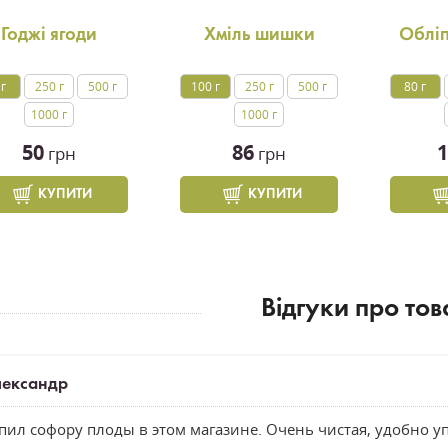
Годжі ягоди
Хміль шишки
Облі
 г
250 г
500 г
100 г
250 г
500 г
80 г
1000 г
1000 г
50
86
1
грн
грн
КУПИТИ
КУПИТИ
Вiдгуки про тов
лександр
пил софору плоды в этом магазине. Очень чистая, удобно 