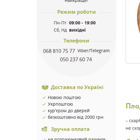
найкраще!
Режим роботи
Пн-Пт
09:00 - 19:00
Сб, Нд
вихідні
Телефони
068 810 75 77
Viber/Telegram
050 237 60 74
Доставка по Україні
Новою поштою
Укрпоштою
Пло
кур'єром до дверей
безкоштовно від 2000 грн
– скар
не ско
Зручна оплата
на розрахунковий рахунок