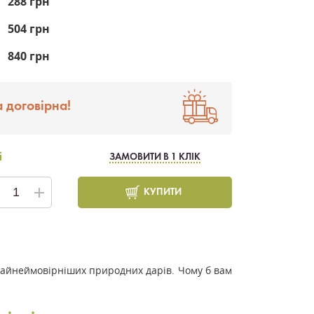
288 грн
504 грн
840 грн
 договірна!
і
ЗАМОВИТИ В 1 КЛІК
КУПИТИ
із найнеймовірніших природних дарів. Чому б вам