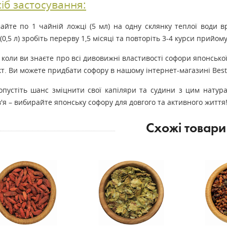
іб застосування:
айте по 1 чайній ложці (5 мл) на одну склянку теплої води в
 (0,5 л) зробіть перерву 1,5 місяці та повторіть 3-4 курси прийому
 коли ви знаєте про всі дивовижні властивості софори японсько
т. Ви можете придбати софору в нашому інтернет-магазині Best
опустіть шанс зміцнити свої капіляри та судини з цим натур
'я – вибирайте японську софору для довгого та активного життя
Схожі товари