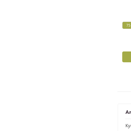
75
А
Ку