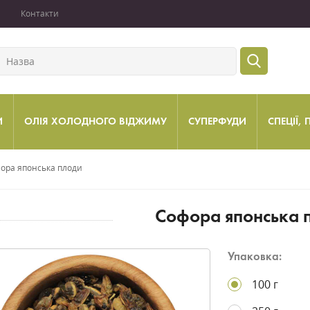
Контакти
И
ОЛІЯ ХОЛОДНОГО ВІДЖИМУ
СУПЕРФУДИ
СПЕЦІЇ,
ора японська плоди
Софора японська 
Упаковка:
100 г