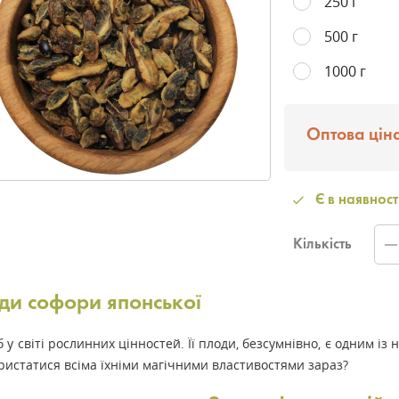
250 г
500 г
1000 г
Оптова ціна
Є в наявност
Кількість
ди софори японської
б у світі рослинних цінностей. Її плоди, безсумнівно, є одним 
ристатися всіма їхніми магічними властивостями зараз?