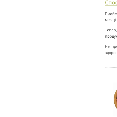
Спос
Прийм
місяці
Тепер,
продук
Не пр
здоров