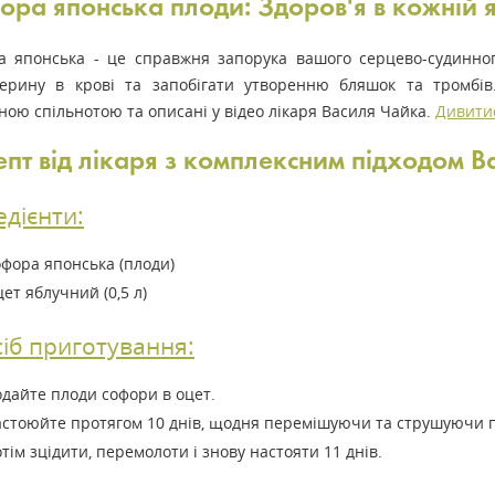
ора японська плоди: Здоров'я в кожній я
а японська - це справжня запорука вашого серцево-судинного
терину в крові та запобігати утворенню бляшок та тромбів
ою спільнотою та описані у відео лікаря Василя Чайка.
Дивитис
епт від лікаря з комплексним підходом В
едієнти:
фора японська (плоди)
ет яблучний (0,5 л)
іб приготування:
дайте плоди софори в оцет.
стоюйте протягом 10 днів, щодня перемішуючи та струшуючи 
тім зцідити, перемолоти і знову настояти 11 днів.