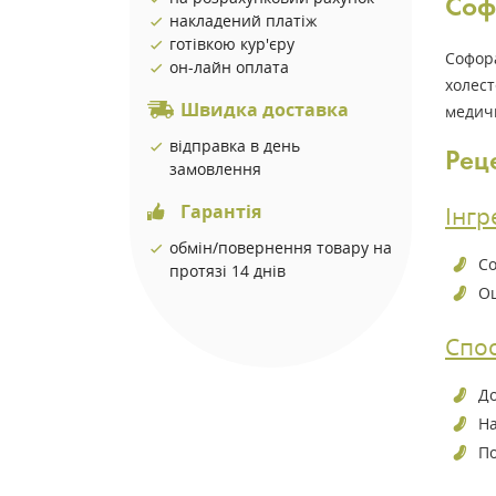
Соф
накладений платіж
готівкою кур'єру
Софор
он-лайн оплата
холес
Швидка доставка
медичн
відправка в день
Рец
замовлення
Гарантія
Інгр
обмін/повернення товару на
Со
протязі 14 днів
Оц
Спос
До
На
По