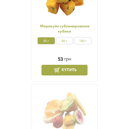
Маракуйя сублимировання
кубики
30 г
60 г
100 г
53
грн
КУПИТЬ