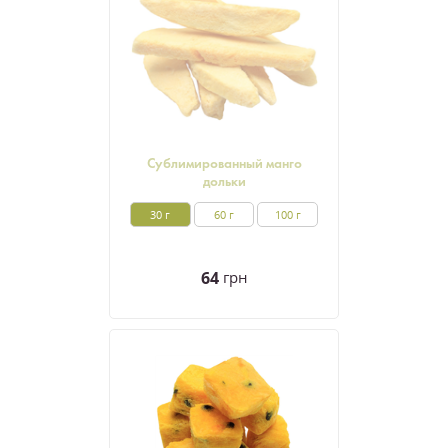
Сублимированный манго
дольки
30 г
60 г
100 г
64
грн