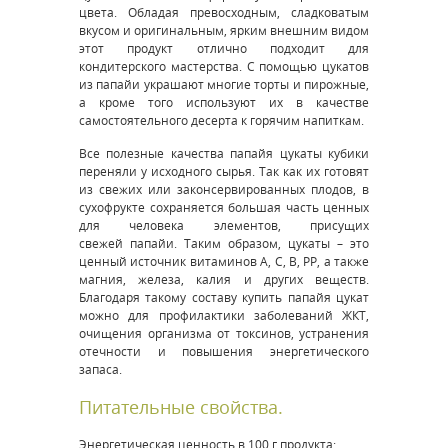
цвета. Обладая превосходным, сладковатым
вкусом и оригинальным, ярким внешним видом
этот продукт отлично подходит для
кондитерского мастерства. С помощью цукатов
из папайи украшают многие торты и пирожные,
а кроме того используют их в качестве
самостоятельного десерта к горячим напиткам.
Все полезные качества папайя цукаты кубики
переняли у исходного сырья. Так как их готовят
из свежих или законсервированных плодов, в
сухофрукте сохраняется большая часть ценных
для человека элементов, присущих
свежей папайи. Таким образом, цукаты – это
ценный источник витаминов А, С, B, PP, а также
магния, железа, калия и других веществ.
Благодаря такому составу купить папайя цукат
можно для профилактики заболеваний ЖКТ,
очищения организма от токсинов, устранения
отечности и повышения энергетического
запаса.
Питательные свойства.
Энергетическая ценность в 100 г продукта: