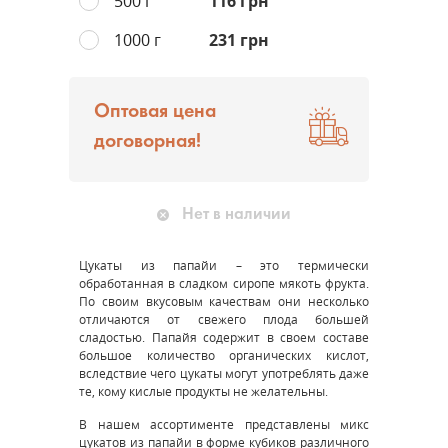
500 г
116 грн
1000 г
231 грн
Оптовая цена
договорная!
Нет в наличии
Цукаты из папайи – это термически
обработанная в сладком сиропе мякоть фрукта.
По своим вкусовым качествам они несколько
отличаются от свежего плода большей
сладостью. Папайя содержит в своем составе
большое количество органических кислот,
вследствие чего цукаты могут употреблять даже
те, кому кислые продукты не желательны.
В нашем ассортименте представлены микс
цукатов из папайи в форме кубиков различного