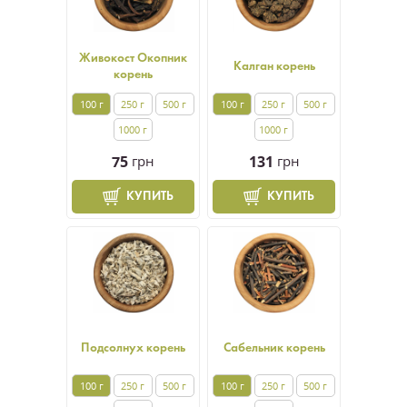
Живокост Окопник
Калган корень
корень
100 г
250 г
500 г
100 г
250 г
500 г
1000 г
1000 г
75
грн
131
грн
КУПИТЬ
КУПИТЬ
Подсолнух корень
Сабельник корень
100 г
250 г
500 г
100 г
250 г
500 г