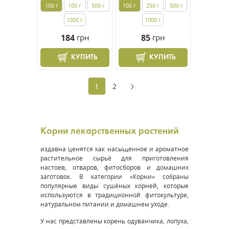
100 г
100 г
500 г
100 г
250 г
500 г
1000 г
1000 г
184
грн
85
грн
КУПИТЬ
КУПИТЬ
1
2
Корни лекарственных растений
издавна ценятся как насыщенное и ароматное
растительное сырьё для приготовления
настоев, отваров, фитосборов и домашних
заготовок. В категории «Корни» собраны
популярные виды сушёных корней, которые
используются в традиционной фитокультуре,
натуральном питании и домашнем уходе.
У нас представлены корень одуванчика, лопуха,