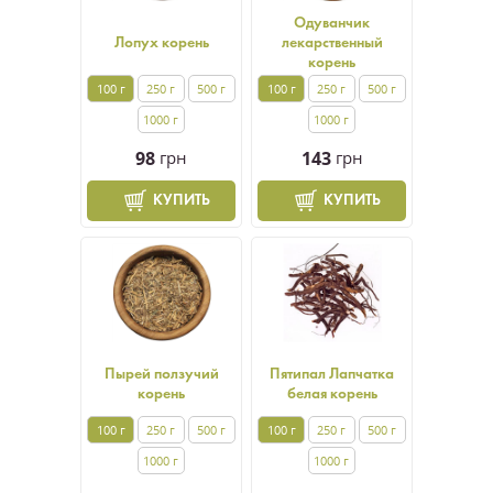
Одуванчик
Лопух корень
лекарственный
корень
100 г
250 г
500 г
100 г
250 г
500 г
1000 г
1000 г
98
грн
143
грн
КУПИТЬ
КУПИТЬ
Пырей ползучий
Пятипал Лапчатка
корень
белая корень
100 г
250 г
500 г
100 г
250 г
500 г
1000 г
1000 г