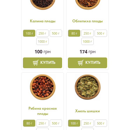
Калина плоды
Облепиха плоды
100 г
250 г
500 г
80 г
250 г
500 г
1000 г
1000 г
100
грн
174
грн
КУПИТЬ
КУПИТЬ
Рябина красная
Хмель шишки
плоды
80 г
250 г
500 г
100 г
250 г
500 г