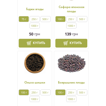
Софора японская
Годжи ягоды
плоды
75 г
250 г
500 г
100 г
250 г
500 г
1000 г
1000 г
50
грн
139
грн
КУПИТЬ
КУПИТЬ
Ольха шишки
Боярышник плоды
100 г
250 г
500 г
100 г
250 г
500 г
1000 г
1000 г