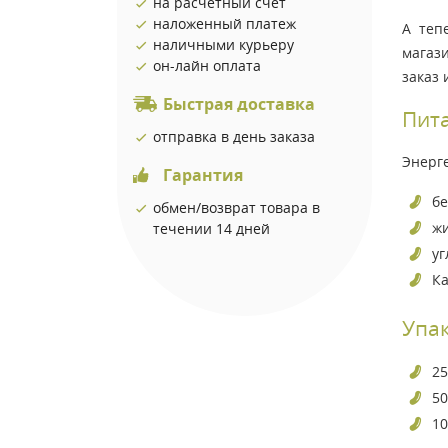
на расчетный счет
наложенный платеж
А теп
наличными курьеру
магази
он-лайн оплата
заказ
Быстрая доставка
Пита
отправка в день заказа
Энерге
Гарантия
бе
обмен/возврат товара в
жи
течении 14 дней
уг
Ка
Упа
25
50
10