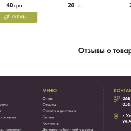
40
26
грн
грн
КУПИТЬ
Отзывы о това
МЕНЮ
КОНТА
068
О нас
050
каты
Отзывы
и
Оплата и доставка
г. Х
о отжима
Статьи
ул.
Контакты
ы, пряности
Договор публичной оферты