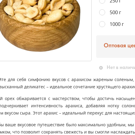
250 г
500 г
1000 г
Оптовая це
Нет в налич
йте для себя симфонию вкусов с арахисом жареным соленым
зысканный деликатес – идеальное сочетание хрустящего арахиса
й орех обжаривается с мастерством, чтобы достичь насыщен
подчеркивает интенсивность арахиса, добавляя нотку солон
м вкусом сыра. Этот арахис – идеальный перекус для настоящи
бы ваше вкусовое путешествие было максимально удобным, мы у
амком, что позволит сохранять свежесть и вы смогли наслаждать