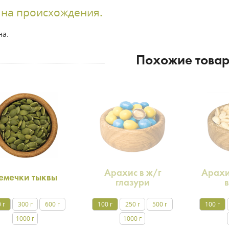
ана происхождения.
на.
Похожие това
Арахис в ж/г
Арахи
емечки тыквы
глазури
 г
300 г
600 г
100 г
250 г
500 г
100 г
1000 г
1000 г