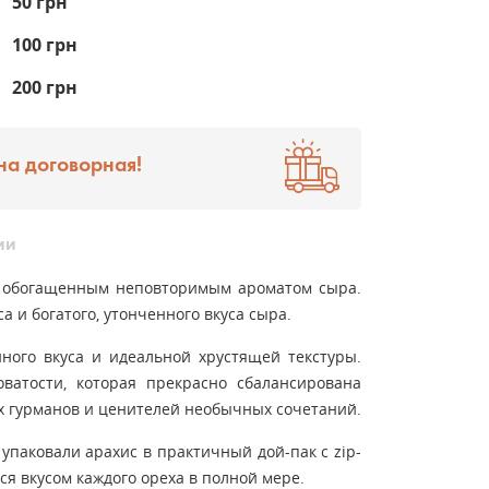
50 грн
100 грн
200 грн
на договорная!
ии
, обогащенным неповторимым ароматом сыра.
 и богатого, утонченного вкуса сыра.
ного вкуса и идеальной хрустящей текстуры.
оватости, которая прекрасно сбалансирована
х гурманов и ценителей необычных сочетаний.
паковали арахис в практичный дой-пак с zip-
ся вкусом каждого ореха в полной мере.