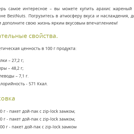
ерь самое интересное – вы можете купить арахис жареный
не BestNuts. Погрузитесь в атмосферу вкуса и наслаждения, д
 и дополните свою жизнь ярким вкусовым впечатлением!
тельные свойства.
тическая ценность в 100 г продукта:
лки – 27,2 г;
ры – 48,2 г;
леводы – 7,1 г.
лорийность - 571 Ккал.
ковка
0 г - пакет дой-пак с zip-lock замком;
0 г - пакет дой-пак с zip-lock замком;
00 г - пакет дой-пак с zip-lock замком