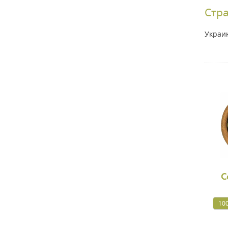
Стр
Украи
С
100