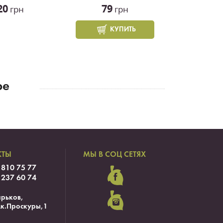
20
79
грн
грн
КУПИТЬ
ре
КТЫ
МЫ В СОЦ СЕТЯХ
 810 75 77
 237 60 74
арьков,
Ак.Проскуры,1