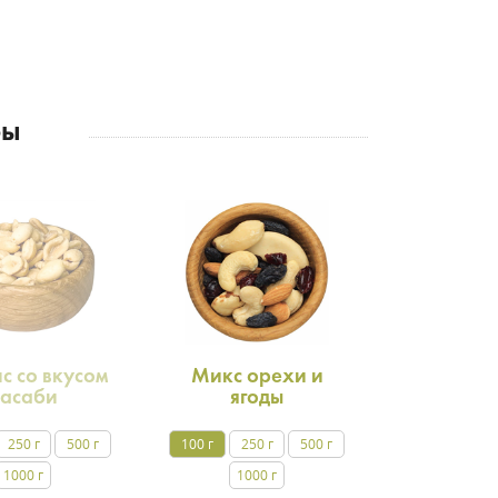
ры
с со вкусом
Микс орехи и
васаби
ягоды
250 г
500 г
100 г
250 г
500 г
1000 г
1000 г