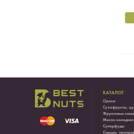
КАТАЛОГ
Орехи
Сухофрукты, цу
Фруктовые снек
Масло холодног
Суперфуды
Специи, приправ