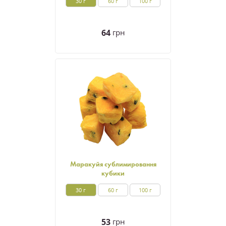
30 г
60 г
100 г
64
грн
Маракуйя сублимировання
кубики
30 г
60 г
100 г
53
грн