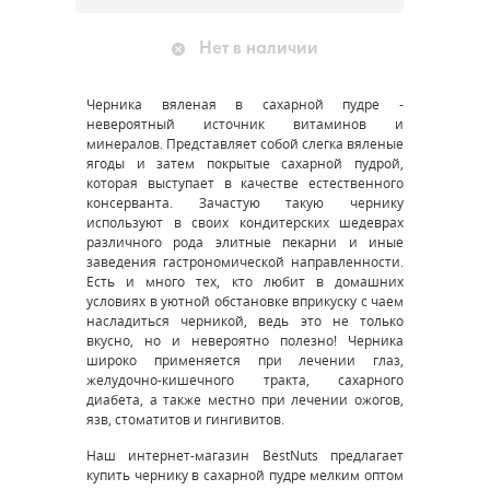
Нет в наличии
Черника вяленая в сахарной пудре -
невероятный источник витаминов и
минералов. Представляет собой слегка вяленые
ягоды и затем покрытые сахарной пудрой,
которая выступает в качестве естественного
консерванта. Зачастую такую чернику
используют в своих кондитерских шедеврах
различного рода элитные пекарни и иные
заведения гастрономической направленности.
Есть и много тех, кто любит в домашних
условиях в уютной обстановке вприкуску с чаем
насладиться черникой, ведь это не только
вкусно, но и невероятно полезно! Черника
широко применяется при лечении глаз,
желудочно-кишечного тракта, сахарного
диабета, а также местно при лечении ожогов,
язв, стоматитов и гингивитов.
Наш интернет-магазин BestNuts предлагает
купить чернику в сахарной пудре мелким оптом