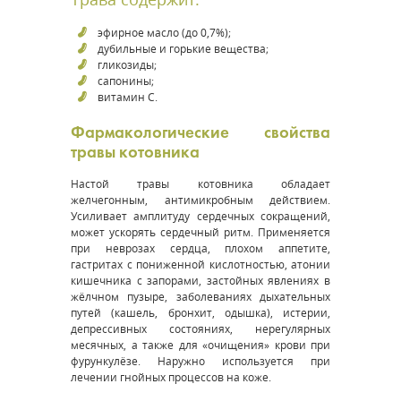
эфирное масло (до 0,7%);
дубильные и горькие вещества;
гликозиды;
сапонины;
витамин С.
Фармакологические свойства
травы котовника
Настой травы котовника обладает
желчегонным, антимикробным действием.
Усиливает амплитуду сердечных сокращений,
может ускорять сердечный ритм. Применяется
при неврозах сердца, плохом аппетите,
гастритах с пониженной кислотностью, атонии
кишечника с запорами, застойных явлениях в
жёлчном пузыре, заболеваниях дыхательных
путей (кашель, бронхит, одышка), истерии,
депрессивных состояниях, нерегулярных
месячных, а также для «очищения» крови при
фурункулёзе. Наружно используется при
лечении гнойных процессов на коже.