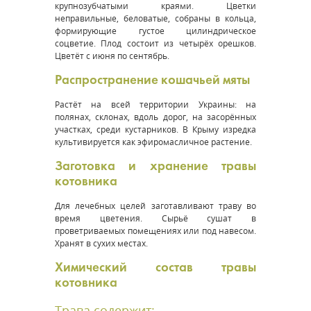
крупнозубчатыми краями. Цветки
неправильные, беловатые, собраны в кольца,
формирующие густое цилиндрическое
соцветие. Плод состоит из четырёх орешков.
Цветёт с июня по сентябрь.
Распространение кошачьей мяты
Растёт на всей территории Украины: на
полянах, склонах, вдоль дорог, на засорённых
участках, среди кустарников. В Крыму изредка
культивируется как эфиромасличное растение.
Заготовка и хранение травы
котовника
Для лечебных целей заготавливают траву во
время цветения. Сырьё сушат в
проветриваемых помещениях или под навесом.
Хранят в сухих местах.
Химический состав травы
котовника
Трава содержит: