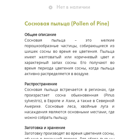
Нет в наличии
Сосновая пыльца (Pollen of Pine)
Общее описание
Сосновая пыльца – это мелкие
порошкообразные частицы, собирающиеся из
шишек сосны во время ее цветения. Пыльца
имеет желтоватый или коричневый цвет и
характерный запах сосны. Его получают во
время периода цветения сосны, когда пыльца
активно распределяется в воздухе.
Распространение
Сосновая пыльца встречается в регионах, где
произрастает сосна обыкновенная (Pinus
sylvestris), в Европе и Азии, а также в Северной
Америке. Сосновые леса, хвойные луга и
насаждения являются основными местами, где
можно собрать пыльцу.
Заготовка и хранение
Заготовку производят во время цветения сосны,
обычно в весенний период. Для сбора пыльцы