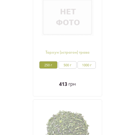
Тархун (эстрагон) трава
250 г
500 г
1000 г
413
грн