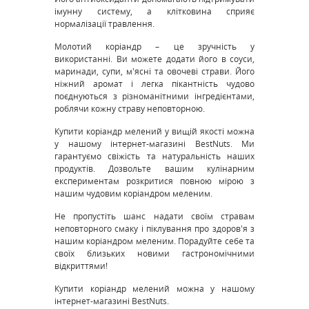
імунну систему, а клітковина сприяє
нормалізації травлення.
Молотий коріандр – це зручність у
використанні. Ви можете додати його в соуси,
маринади, супи, м'ясні та овочеві страви. Його
ніжний аромат і легка пікантність чудово
поєднуються з різноманітними інгредієнтами,
роблячи кожну страву неповторною.
Купити коріандр мелений у вищій якості можна
у нашому інтернет-магазині BestNuts. Ми
гарантуємо свіжість та натуральність наших
продуктів. Дозвольте вашим кулінарним
експериментам розкритися повною мірою з
нашим чудовим коріандром меленим.
Не пропустіть шанс надати своїм стравам
неповторного смаку і піклування про здоров'я з
нашим коріандром меленим. Порадуйте себе та
своїх близьких новими гастрономічними
відкриттями!
Купити коріандр мелений можна у нашому
інтернет-магазині BestNuts.