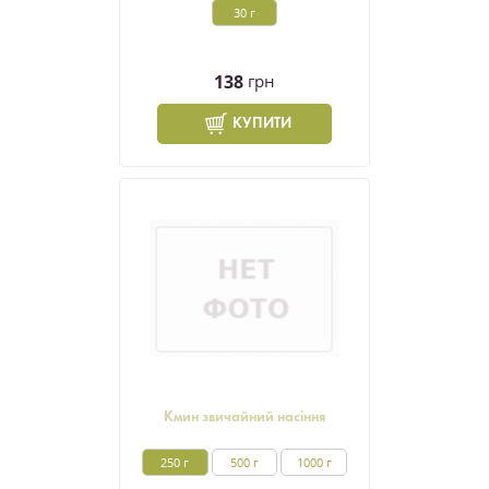
30 г
138
грн
КУПИТИ
Кмин звичайний насіння
250 г
500 г
1000 г