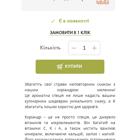
Є в наявності
ЗАМОВИТИ В 1 КЛІК
Кількість
КУПИТИ
Збагатіть свої страви неповторним смаком з
нашим коріандром меленим!
Ця ароматна спеція не лише надасть вашим
кулінарним шедеврам унікального смаку, а й
збагатить їхньою користю для здоров'я.
Коріандр – це не просто спеція, це джерело
вітамінів та мікроелементів. Він багатий на
вітаміни C, K і A, а також містить важливі
мінерали, включаючи кальцій, залізо і магній.
Його антиоксиданти допомагають підтримувати