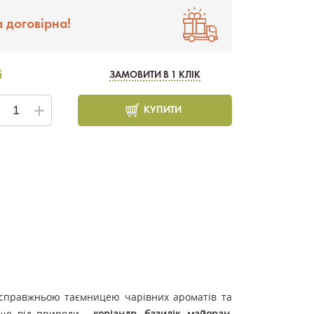
 договірна!
і
ЗАМОВИТИ В 1 КЛІК
КУПИТИ
є справжньою таємницею чарівних ароматів та
аще від природи -
коріандр, базилік, майоран,