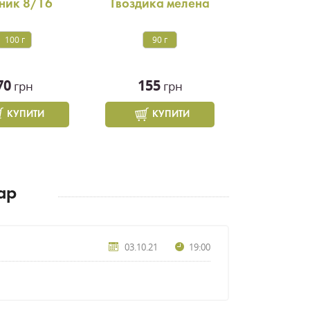
ник 8/16
Гвоздика мелена
100 г
90 г
70
155
грн
грн
КУПИТИ
КУПИТИ
ар
03.10.21
19:00