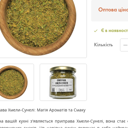
Оптова ціна
Є в наявност
Кількість
ва Хмели-Сунелі: Магія Ароматів та Смаку
на вашій кухні з'являється приправа Хмели-Сунелі, вона ста
евершених смаків. Ця чарівна суміш включає в себе найкр