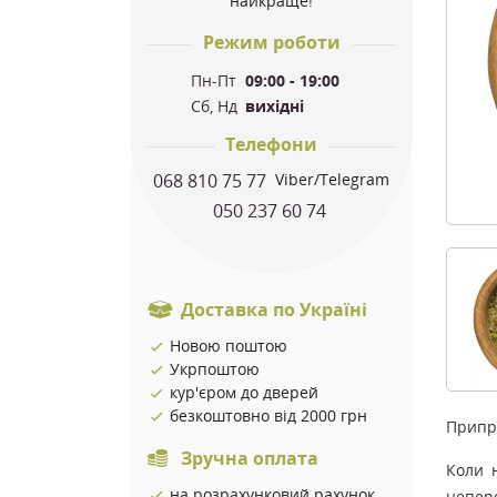
найкраще!
Режим роботи
Пн-Пт
09:00 - 19:00
Сб, Нд
вихідні
Телефони
068 810 75 77
Viber/Telegram
050 237 60 74
Доставка по Україні
Новою поштою
Укрпоштою
кур'єром до дверей
безкоштовно від 2000 грн
Припра
Зручна оплата
Коли 
на розрахунковий рахунок
непер