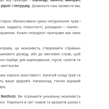
, укроп і петрушку.
Дозвольте нам провести вас
терно збалансована суміш натуральних трав і
ран надають пікантності, розмарин і тим'ян -
вершеною. Кожен інгредієнт приправи має свою
права, це можливість створювати справжні
макового досвіду, або до овочевих страв, щоб
о підійде для маринування, соусів, салатів та
 мистецтва.
ає корисні властивості. Багатий склад трав та
ють ваше здоров'я. Наприклад, тим'ян відомий
дію.
BestNuts:
Ви отримаєте унікальну можливість
и. Пориньте в світ смаків та ароматів разом з