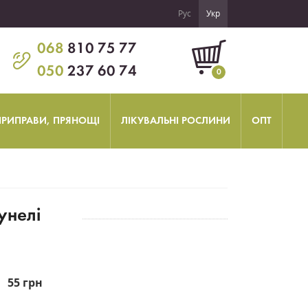
Рус
Укр
068
810 75 77
050
237 60 74
0
 ПРИПРАВИ, ПРЯНОЩІ
ЛІКУВАЛЬНІ РОСЛИНИ
ОПТ
унелі
55 грн