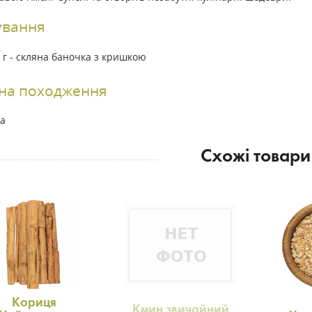
ування
 г - скляна баночка з кришкою
їна походження
на
Схожі товари
Кориця
Кмин звичайний