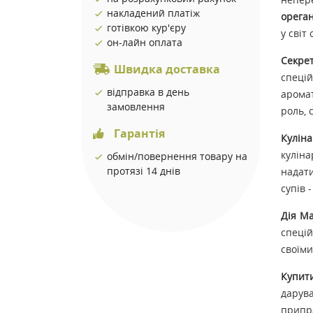
накладений платіж
ореган
готівкою кур'єру
у світ
он-лайн оплата
Секрет
Швидка доставка
спецій
відправка в день
аромат
замовлення
роль, 
Гарантія
Кулін
куліна
обмін/повернення товару на
протязі 14 днів
надати
супів 
Дія Ма
спецій
своїми
Купит
дарува
припра