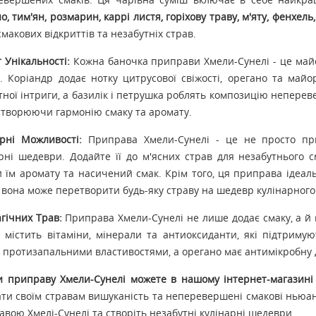
о, тим'ян, розмарин, каррі листя, горіхову траву, м'яту, фенхель
 смакових відкриттів та незабутніх страв.
 Унікальності:
Кожна баночка приправи Хмели-Сунелі - це майс
. Коріандр додає нотку цитрусової свіжості, орегано та майо
ної інтриги, а базилік і петрушка роблять композицію непере
створюючи гармонію смаку та аромату.
арні Можливості:
Приправа Хмели-Сунелі - це не просто при
рні шедеври. Додайте її до м'ясних страв для незабутнього с
 їм аромату та насичений смак. Крім того, ця приправа ідеальн
- вона може перетворити будь-яку страву на шедевр кулінарного
гічних Трав:
Приправа Хмели-Сунелі не лише додає смаку, а й м
 містить вітаміни, мінерали та антиоксиданти, які підтриму
 протизапальними властивостями, а орегано має антимікробну 
и приправу Хмели-Сунелі можете в нашому інтернет-магазині 
ти своїм стравам вишуканість та неперевершені смакові ньюанс
вою Хмелі-Сунелі та створіть незабутні кулінарні шедеври.