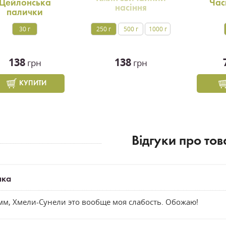
Цейлонська
Час
насіння
палички
30 г
250 г
500 г
1000 г
138
138
грн
грн
КУПИТИ
Вiдгуки про тов
ика
м, Хмели-Сунели это вообще моя слабость. Обожаю!