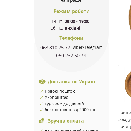
найкраще!
Режим роботи
Пн-Пт
09:00 - 19:00
Сб, Нд
вихідні
Телефони
068 810 75 77
Viber/Telegram
050 237 60 74
Доставка по Україні
Новою поштою
Укрпоштою
кур'єром до дверей
безкоштовно від 2000 грн
Припра
склад
Зручна оплата
гірчиц
на розрахунковий рахунок