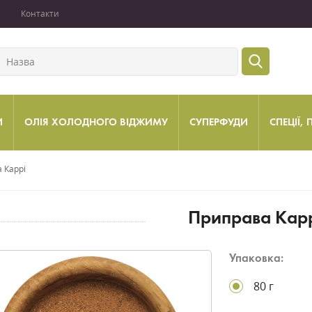
Контакти
И
ОЛІЯ ХОЛОДНОГО ВІДЖИМУ
СУПЕРФУДИ
СПЕЦІЇ,
 Каррі
Приправа Кар
Упаковка:
80 г