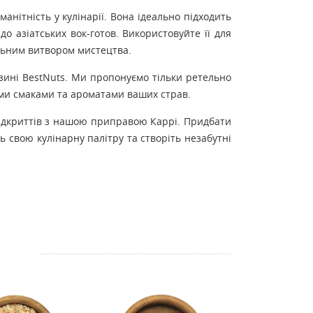
анітність у кулінарії. Вона ідеально підходить
 до азіатських вок-готов. Використовуйте її для
кальним витвором мистецтва.
зині BestNuts. Ми пропонуємо тільки ретельно
ми смаками та ароматами ваших страв.
 відкриттів з нашою приправою Каррі. Придбати
 свою кулінарну палітру та створіть незабутні