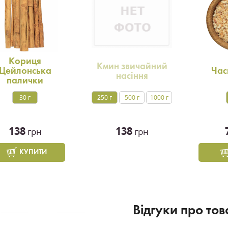
Кориця
Кмин звичайний
Цейлонська
Час
насіння
палички
30 г
250 г
500 г
1000 г
138
138
грн
грн
КУПИТИ
Вiдгуки про тов