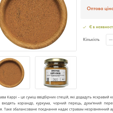
Оптова ціна
Є в наявност
Кількість
ва Каррі – це суміш ввідбірних спецій, які додадуть яскравий 
у входять коріандр, куркума, чорний перець, духм'яний пере
я. Таке збалансоване поєднання надає стравам незрівнянний а