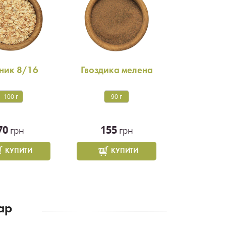
ник 8/16
Гвоздика мелена
100 г
90 г
70
155
грн
грн
КУПИТИ
КУПИТИ
ар