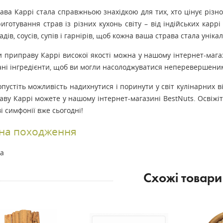
ва Каррі стала справжньою знахідкою для тих, хто цінує різном
иготування страв із різних кухонь світу – від індійських каррі
дів, соусів, супів і гарнірів, щоб кожна ваша страва стала уні
 приправу Каррі високої якості можна у нашому інтернет-мага
ані інгредієнти, щоб ви могли насолоджуватися неперевершени
пустіть можливість надихнутися і поринути у світ кулінарних
ву Каррі можете у нашому інтернет-магазині BestNuts. Освіжіть
і симфонії вже сьогодні!
їна походження
на
Схожі товари