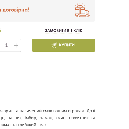
 договірна!
і
ЗАМОВИТИ В 1 КЛІК
КУПИТИ
колорит та насичений смак вашим стравам. До її
ць, часник, імбир, чаман, кмин, пажитник та
ромат та глибокий смак.