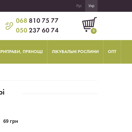
Рус
Укр
068
810 75 77
050
237 60 74
0
 ПРИПРАВИ, ПРЯНОЩІ
ЛІКУВАЛЬНІ РОСЛИНИ
ОПТ
рі
69 грн