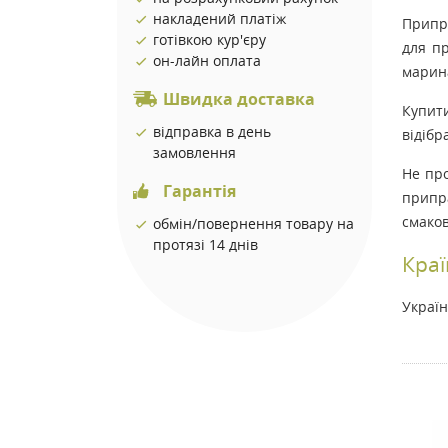
накладений платіж
Припра
готівкою кур'єру
для пр
он-лайн оплата
марина
Швидка доставка
Купити
відправка в день
відібр
замовлення
Не про
Гарантія
припра
смаков
обмін/повернення товару на
протязі 14 днів
Кра
Украї