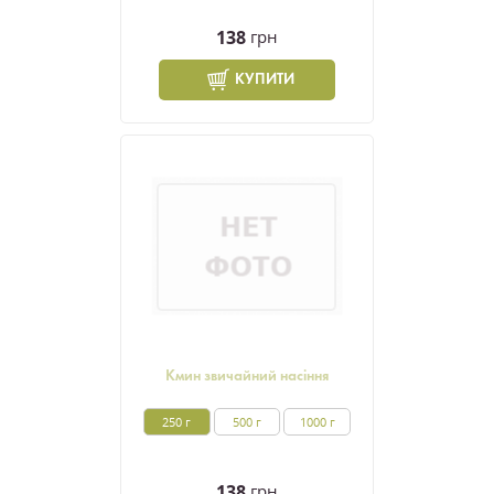
138
грн
КУПИТИ
Кмин звичайний насіння
250 г
500 г
1000 г
138
грн