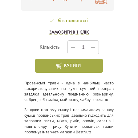
Є в наявності
ЗАМОВИТИ В 1 КЛІК
Кількість
КУПИТИ
Прованські трави - одна з найбільш часто
використовуваних на кухні сумішей приправ
завдяки ідеальному поєднанню розмарину,
чебрецю, базиліка, майорану, чабру і орегано.
Завдяки ніжному смаку і незвичайному запаху
суміш прованських трав ідеально підходить для
заправки пасти, м'яса, риби, овочів, салатів і
навіть сиру і рису. Купити прованські трави
пропонує інтернет-магазин BestNuts.