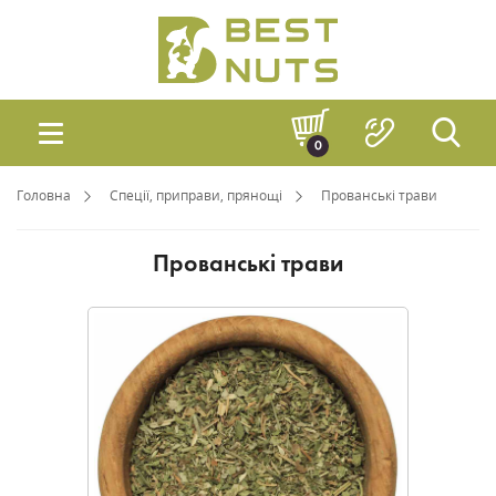
0
Головна
Спеції, приправи, прянощі
Прованські трави
Прованські трави