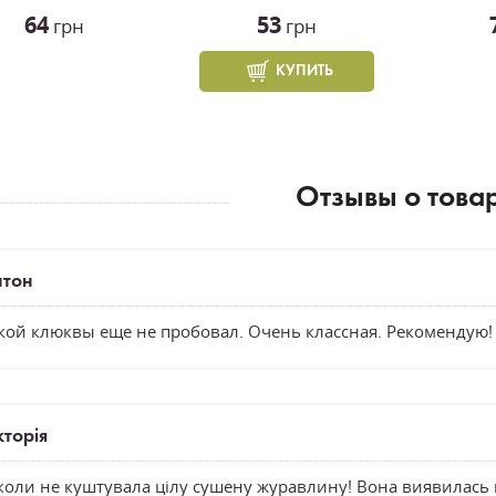
64
53
грн
грн
КУПИТЬ
Отзывы о това
нтон
кой клюквы еще не пробовал. Очень классная. Рекомендую!
кторія
коли не куштувала цілу сушену журавлину! Вона виявилась н