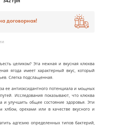
342 грн
на договорная!
ии
ъесть целиком? Эта нежная и вкусная клюква
шеная ягода имеет характерный вкус, который
пьев. Слегка подслащенная.
-за ее антиоксидантного потенциала и мощных
утей. Исследования показывают, что клюква
а и улучшить общее состояние здоровья. Эти
 хлбом, орехами или в качестве вкусного и
атить адгезию определенных типов бактерий,