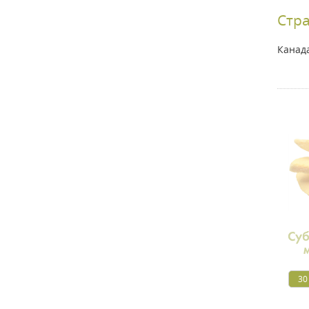
Стр
Канад
Су
30