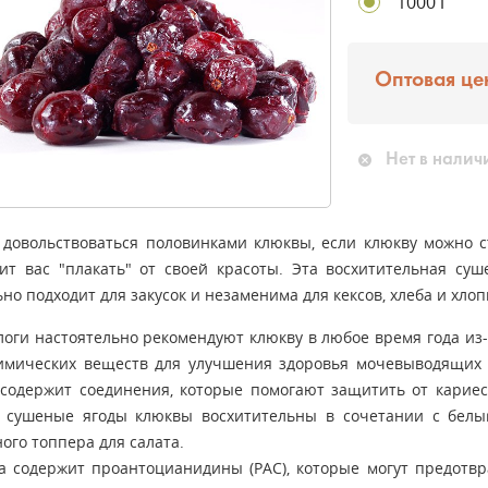
1000 г
Оптовая це
Нет в налич
 довольствоваться половинками клюквы, если клюкву можно с
вит вас "плакать" от своей красоты. Эта восхитительная су
но подходит для закусок и незаменима для кексов, хлеба и хло
логи настоятельно рекомендуют клюкву в любое время года из
имических веществ для улучшения здоровья мочевыводящих п
 содержит соединения, которые помогают защитить от кариес
 сушеные ягоды клюквы восхитительны в сочетании с белым
ого топпера для салата.
а содержит проантоцианидины (PAC), которые могут предотвр