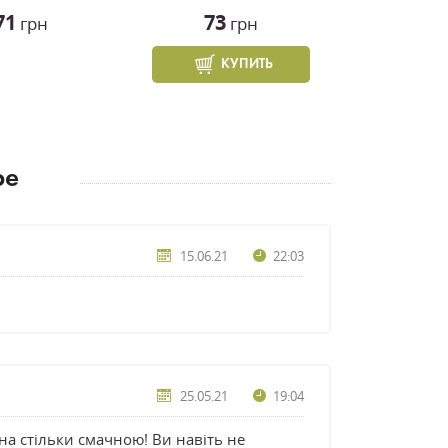
71
73
грн
грн
КУПИТЬ
ре
15.06.21
22:03
25.05.21
19:04
а стільки смачною! Ви навіть не