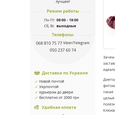
лучшее!
Режим работы
Пн-Пт
09:00 - 19:00
Сб, Вс
выходные
Телефоны
068 810 75 77
Viber/Telegram
050 237 60 74
Зачем
заста
идеаль
Доставка по Украине
Дието
Новой почтой
фитох
Укрпочтой
также
курьером до двери
бесплатно от 2000 грн
целые
полезн
Удобная оплата
Клюкв