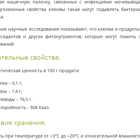
ая кишечную палочку, связанных с инфекциями мочевыводя
дгезионные свойства клюквы также могут подавлять бактери
а.
ние научные исследования показывают, что клюква и продукты
ксидантов и других фитонутриентов, которые могут помочь 
еваний.
тельные свойства.
тическая ценность в 100 г продукта:
лки – 0,1 г;
ры – 1,4 г;
леводы – 76,5 г.
лорийность - 308 Ккал.
вия хранения.
ь при температуре от +3°С до +20°С и относительной влажности