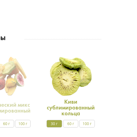
ры
Киви
ческий микс
сублимированный
мированный
кольца
60 г
100 г
30 г
60 г
100 г