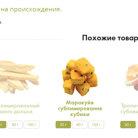
ана происхождения.
а.
Похожие това
Маракуйя
блимированный
Тропи
сублимировання
манго дольки
субли
кубики
 г
60 г
100 г
30 г
60 г
100 г
30 г