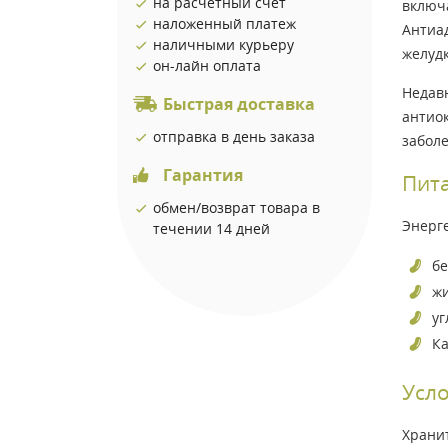
на расчетный счет
включ
наложенный платеж
Антиа
наличными курьеру
желудк
он-лайн оплата
Недав
Быстрая доставка
антио
отправка в день заказа
забол
Гарантия
Пита
обмен/возврат товара в
Энерге
течении 14 дней
бе
жи
уг
Ка
Усло
Хранит