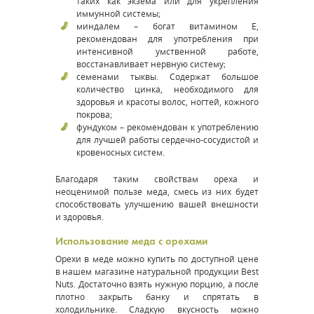
таких как экзема или для укрепления
иммунной системы;
миндалем – богат витамином Е,
рекомендован для употребления при
интенсивной умственной работе,
восстанавливает нервную систему;
семенами тыквы. Содержат большое
количество цинка, необходимого для
здоровья и красоты волос, ногтей, кожного
покрова;
фундуком – рекомендован к употреблению
для лучшей работы сердечно-сосудистой и
кровеносных систем.
Благодаря таким свойствам ореха и
неоценимой пользе меда, смесь из них будет
способствовать улучшению вашей внешности
и здоровья.
Использование меда с орехами
Орехи в меде можно купить по доступной цене
в нашем магазине натуральной продукции Best
Nuts. Достаточно взять нужную порцию, а после
плотно закрыть банку и спрятать в
холодильнике. Сладкую вкусность можно