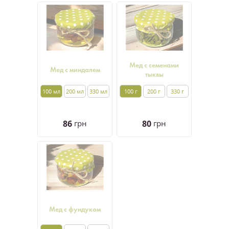
Мед с семенами
Мед с миндалем
тыквы
100 мл
200 мл
330 мл
100 г
200 г
330 г
86
грн
80
грн
Мед с фундуком