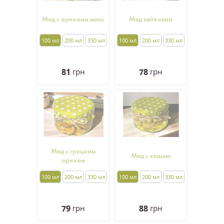
Мед с орехами микс
Мед квітковий
100 мл
200 мл
330 мл
100 мл
200 мл
330 мл
81
грн
78
грн
Мед с грецким
Мед с кешью
орехом
100 мл
200 мл
330 мл
100 мл
200 мл
330 мл
79
грн
88
грн