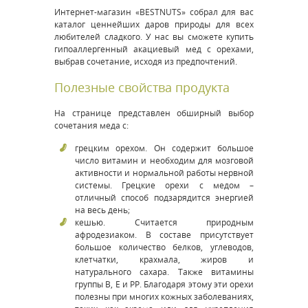
Интернет-магазин «BESTNUTS» собрал для вас
каталог ценнейших даров природы для всех
любителей сладкого. У нас вы сможете купить
гипоаллергенный акациевый мед с орехами,
выбрав сочетание, исходя из предпочтений.
Полезные свойства продукта
На странице представлен обширный выбор
сочетания меда с:
грецким орехом. Он содержит большое
число витамин и необходим для мозговой
активности и нормальной работы нервной
системы. Грецкие орехи с медом –
отличный способ подзарядится энергией
на весь день;
кешью. Считается природным
афродезиаком. В составе присутствует
большое количество белков, углеводов,
клетчатки, крахмала, жиров и
натурального сахара. Также витамины
группы B, E и PP. Благодаря этому эти орехи
полезны при многих кожных заболеваниях,