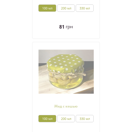
100 мл
200 мл
330 мл
81
грн
Мед с кешью
100 мл
200 мл
330 мл