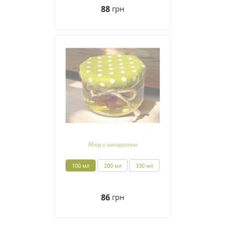
88
грн
Мед с миндалем
100 мл
200 мл
330 мл
86
грн