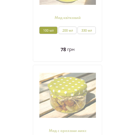
Мед квітковий
100 мл
200 мл
330 мл
78
грн
Мед с орехами микс