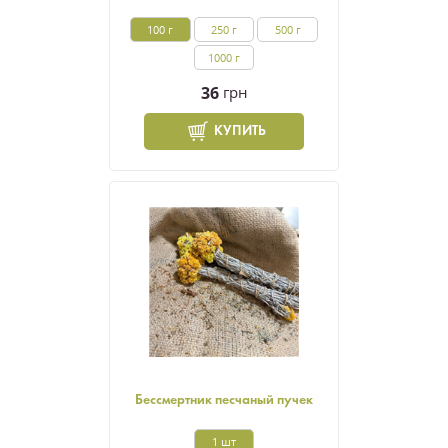
100 г
250 г
500 г
1000 г
36
грн
КУПИТЬ
Бессмертник песчаный пучек
1 шт