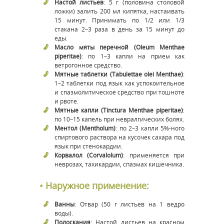
Настой листьев
: 5 г (половина столовой
ложки) залить 200 мл кипятка, настаивать
15 минут. Принимать по 1/2 или 1/3
стакана 2–3 раза в день за 15 минут до
еды.
Масло мяты перечной (
Oleum Menthae
piperitae
)
: по 1–3 капли на прием как
ветрогонное средство.
Мятные таблетки (
Tabulettae olei Menthae
)
:
1–2 таблетки под язык как успокоительное
и спазмолитическое средство при тошноте
и рвоте.
Мятные капли (
Tinctura Menthae piperitae
)
:
по 10–15 капель при невралгических болях.
Ментол (
Mentholum
)
: по 2–3 капли 5%-ного
спиртового раствора на кусочек сахара под
язык при стенокардии.
Корвалол (
Corvalolum
)
: применяется при
неврозах, тахикардии, спазмах кишечника.
• Наружное применение:
Ванны
: Отвар (50 г листьев на 1 ведро
воды).
Полоскания
: Настой листьев на красном