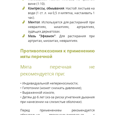
вине (1:10).
Компрессы, обмывания
: Настой листьев на
воде (1 ст. л. на 0,5 л кипятка, настаивать 1
час).
Ментол
: Используется для растираний при
невралгиях, миалгиях, артралгиях,
зудящих дерматозах.
Мазь "Эфкамон"
: Для растирания при
артритах, миозитах, невралгиях.
Противопоказания к применению
мяты перечной
Мята перечная не
рекомендуется при:
• Индивидуальной непереносимости;
• Гипотонии (может снижать давление);
• Выраженной изжоге;
• Детям до 6 лет (из-за риска угнетения дыхания
при нанесении на слизистые оболочки).
Перед применением рекомендуется
обязательно проконсультироваться с