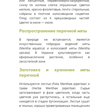
или ланцетные, неравномерно-зазубренные,
снизу по жилкам слегка опушенные. Цветки
мелкие, красно-фиолетовые, почти стерильные,
собраны в плотное колосовидное соцветие.
Плод состоит из 4 орешковидных частей.
Цветет в июне — июле.
Распространение перечной мяты
В природе не встречается, является
искусственным гибридом водяной мяты
(
Mentha aquatica
) и колосковой мяты (
Mentha
spicata
). В Украине культивируется как
эфиромасличное растение, особенно в
лесостепной зоне.
Заготовка и хранение мяты
перечной
Используются листья (
Folia Menthae piperitae
) и
трава (
Herba Menthae piperitae
). Сырье
заготавливают в фазе цветения, когда часть
цветков уже распустилась, а остальные еще
находятся в стадии бутонизации. Листья сушат
в темных, хорошо проветриваемых помещениях