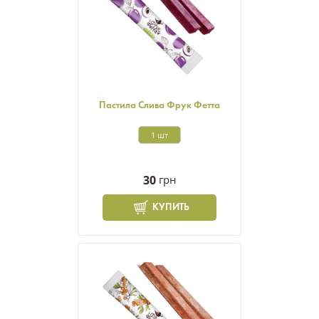
Пастила Слива Фрук Фетта
1 шт
30
грн
КУПИТЬ