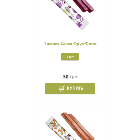
Пастила Слива Фрук Фетта
1 шт
30
грн
КУПИТЬ